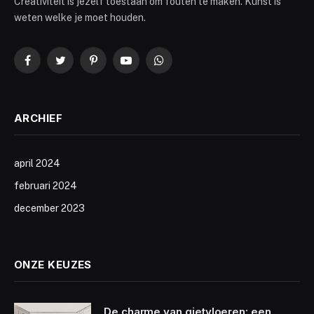
Creativiteit is jezelf toestaan om fouten te maken. Kunst is
weten welke je moet houden.
Facebook
Twitter
Pinterest
YouTube
WhatsApp
ARCHIEF
april 2024
februari 2024
december 2023
ONZE KEUZES
De charme van gietvloeren: een