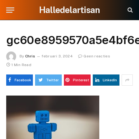
Halledelartisan
gc60e8959570a5e4bf6e
By
Chris
februari 3, 2024
Geen reacties
1 Min Read
Facebook
Twitter
Pinterest
LinkedIn