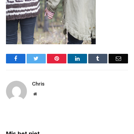
Facebook
Twitter
Pinterest
LinkedIn
Tumblr
Email
Chris
Website
Mis het niet