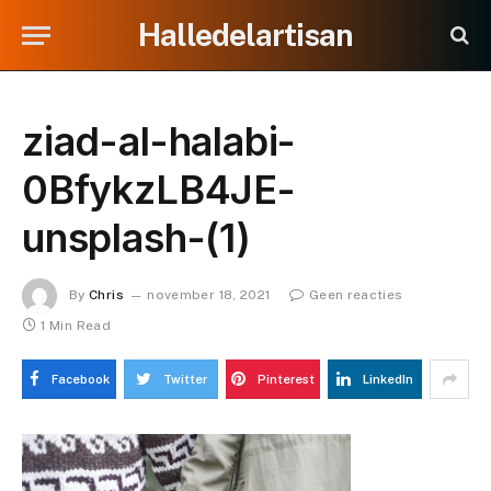
Halledelartisan
ziad-al-halabi-
0BfykzLB4JE-
unsplash-(1)
By
Chris
november 18, 2021
Geen reacties
1 Min Read
Facebook
Twitter
Pinterest
LinkedIn